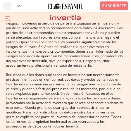
Operar con instrumentos financieros o criptomonedas conlleva altos
riesgos, incluyendo la pérdida de parte o la totalidad de la inversión, y
puede ser una actividad no recomendada para todos los inversores. Los
precios de las criptomonedas son extremadamente volátiles y pueden
verse afectadas por factores externos como el financiero, el legal o el
político. Operar con apalancamiento aumenta significativamente los
riesgos de la inversión. Antes de realizar cualquier inversión en
instrumentos financieros o criptomonedas debes estar informado de los
riesgos asociados de operar en los mercados financieros, considerando
tus objetivos de inversión, nivel de experiencia, riesgo y solicitar
asesoramiento profesional en el caso de necesitarlo.
Recuerda que los datos publicados en Invertia no son necesariamente
precisos ni emitidos en tiempo real. Los datos y precios contenidos en
Invertia no se proveen necesariamente por ningún mercado o bolsa de
valores, y pueden diferir del precio real de los mercados, por lo que no
son apropiados para tomar decisión de inversión basados en ellos.
Invertia no se responsabilizará en ningún caso de las pérdidas o daños
provocadas por la actividad inversora que relices basándote en datos de
este portal. Queda prohibido usar, guardar, reproducir, mostrar,
modificar, transmitir o distribuir los datos mostrados en Invertia sin
permiso explícito por parte de Invertia o del proveedor de datos. Todos
los derechos de propiedad intelectual están reservados a los
proveedores de datos contenidos en Invertia.