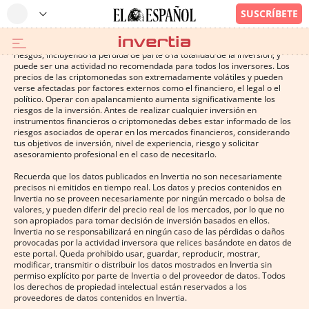
Operar con instrumentos financieros o criptomonedas conlleva altos
riesgos, incluyendo la pérdida de parte o la totalidad de la inversión, y
puede ser una actividad no recomendada para todos los inversores. Los
precios de las criptomonedas son extremadamente volátiles y pueden
verse afectadas por factores externos como el financiero, el legal o el
político. Operar con apalancamiento aumenta significativamente los
riesgos de la inversión. Antes de realizar cualquier inversión en
instrumentos financieros o criptomonedas debes estar informado de los
riesgos asociados de operar en los mercados financieros, considerando
tus objetivos de inversión, nivel de experiencia, riesgo y solicitar
asesoramiento profesional en el caso de necesitarlo.
Recuerda que los datos publicados en Invertia no son necesariamente
precisos ni emitidos en tiempo real. Los datos y precios contenidos en
Invertia no se proveen necesariamente por ningún mercado o bolsa de
valores, y pueden diferir del precio real de los mercados, por lo que no
son apropiados para tomar decisión de inversión basados en ellos.
Invertia no se responsabilizará en ningún caso de las pérdidas o daños
provocadas por la actividad inversora que relices basándote en datos de
este portal. Queda prohibido usar, guardar, reproducir, mostrar,
modificar, transmitir o distribuir los datos mostrados en Invertia sin
permiso explícito por parte de Invertia o del proveedor de datos. Todos
los derechos de propiedad intelectual están reservados a los
proveedores de datos contenidos en Invertia.