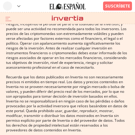
Operar con instrumentos financieros o criptomonedas conlleva altos
riesgos, incluyendo la pérdida de parte o la totalidad de la inversión, y
puede ser una actividad no recomendada para todos los inversores. Los
precios de las criptomonedas son extremadamente volátiles y pueden
verse afectadas por factores externos como el financiero, el legal o el
político. Operar con apalancamiento aumenta significativamente los
riesgos de la inversión. Antes de realizar cualquier inversión en
instrumentos financieros o criptomonedas debes estar informado de los
riesgos asociados de operar en los mercados financieros, considerando
tus objetivos de inversión, nivel de experiencia, riesgo y solicitar
asesoramiento profesional en el caso de necesitarlo.
Recuerda que los datos publicados en Invertia no son necesariamente
precisos ni emitidos en tiempo real. Los datos y precios contenidos en
Invertia no se proveen necesariamente por ningún mercado o bolsa de
valores, y pueden diferir del precio real de los mercados, por lo que no
son apropiados para tomar decisión de inversión basados en ellos.
Invertia no se responsabilizará en ningún caso de las pérdidas o daños
provocadas por la actividad inversora que relices basándote en datos de
este portal. Queda prohibido usar, guardar, reproducir, mostrar,
modificar, transmitir o distribuir los datos mostrados en Invertia sin
permiso explícito por parte de Invertia o del proveedor de datos. Todos
los derechos de propiedad intelectual están reservados a los
proveedores de datos contenidos en Invertia.