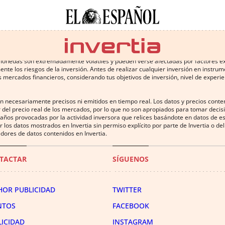
 conlleva altos riesgos, incluyendo la pérdida de parte o la totalidad de la inv
omonedas son extremadamente volátiles y pueden verse afectadas por factores exter
te los riesgos de la inversión. Antes de realizar cualquier inversión en instru
 mercados financieros, considerando tus objetivos de inversión, nivel de experien
on necesariamente precisos ni emitidos en tiempo real. Los datos y precios cont
 del precio real de los mercados, por lo que no son apropiados para tomar decisió
años provocadas por la actividad inversora que relices basándote en datos de es
uir los datos mostrados en Invertia sin permiso explícito por parte de Invertia o 
dores de datos contenidos en Invertia.
TACTAR
SÍGUENOS
HOR PUBLICIDAD
TWITTER
NTOS
FACEBOOK
LICIDAD
INSTAGRAM