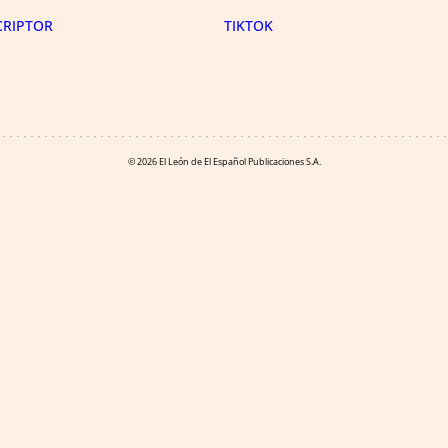
CRIPTOR
TIKTOK
© 2026 El León de El Español Publicaciones S.A.