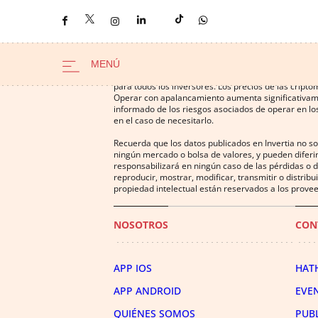
Operar con instrumentos financieros o criptomonedas
para todos los inversores. Los precios de las cript
Operar con apalancamiento aumenta significativamen
informado de los riesgos asociados de operar en los
en el caso de necesitarlo.
Recuerda que los datos publicados en Invertia no s
ningún mercado o bolsa de valores, y pueden diferir
responsabilizará en ningún caso de las pérdidas o d
reproducir, mostrar, modificar, transmitir o distrib
propiedad intelectual están reservados a los provee
NOSOTROS
CON
APP IOS
HAT
APP ANDROID
EVE
QUIÉNES SOMOS
PUB