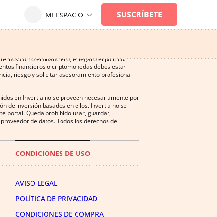
ersión, y puede ser una actividad no recomendada
nos como el financiero, el legal o el político.
mentos financieros o criptomonedas debes estar
cia, riesgo y solicitar asesoramiento profesional
enidos en Invertia no se proveen necesariamente por
n de inversión basados en ellos. Invertia no se
te portal. Queda prohibido usar, guardar,
del proveedor de datos. Todos los derechos de
CONDICIONES DE USO
AVISO LEGAL
POLÍTICA DE PRIVACIDAD
CONDICIONES DE COMPRA