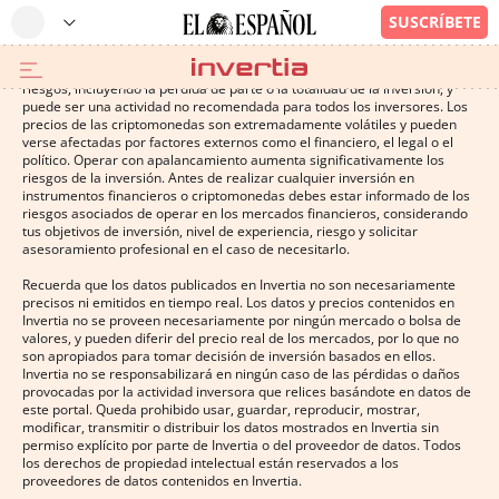
Operar con instrumentos financieros o criptomonedas conlleva altos
riesgos, incluyendo la pérdida de parte o la totalidad de la inversión, y
puede ser una actividad no recomendada para todos los inversores. Los
precios de las criptomonedas son extremadamente volátiles y pueden
verse afectadas por factores externos como el financiero, el legal o el
político. Operar con apalancamiento aumenta significativamente los
riesgos de la inversión. Antes de realizar cualquier inversión en
instrumentos financieros o criptomonedas debes estar informado de los
riesgos asociados de operar en los mercados financieros, considerando
tus objetivos de inversión, nivel de experiencia, riesgo y solicitar
asesoramiento profesional en el caso de necesitarlo.
Recuerda que los datos publicados en Invertia no son necesariamente
precisos ni emitidos en tiempo real. Los datos y precios contenidos en
Invertia no se proveen necesariamente por ningún mercado o bolsa de
valores, y pueden diferir del precio real de los mercados, por lo que no
son apropiados para tomar decisión de inversión basados en ellos.
Invertia no se responsabilizará en ningún caso de las pérdidas o daños
provocadas por la actividad inversora que relices basándote en datos de
este portal. Queda prohibido usar, guardar, reproducir, mostrar,
modificar, transmitir o distribuir los datos mostrados en Invertia sin
permiso explícito por parte de Invertia o del proveedor de datos. Todos
los derechos de propiedad intelectual están reservados a los
proveedores de datos contenidos en Invertia.