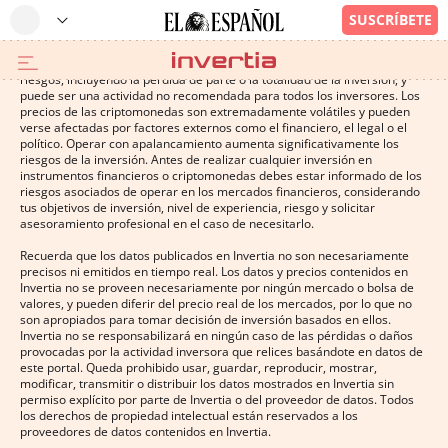
Operar con instrumentos financieros o criptomonedas conlleva altos
riesgos, incluyendo la pérdida de parte o la totalidad de la inversión, y
puede ser una actividad no recomendada para todos los inversores. Los
precios de las criptomonedas son extremadamente volátiles y pueden
verse afectadas por factores externos como el financiero, el legal o el
político. Operar con apalancamiento aumenta significativamente los
riesgos de la inversión. Antes de realizar cualquier inversión en
instrumentos financieros o criptomonedas debes estar informado de los
riesgos asociados de operar en los mercados financieros, considerando
tus objetivos de inversión, nivel de experiencia, riesgo y solicitar
asesoramiento profesional en el caso de necesitarlo.
Recuerda que los datos publicados en Invertia no son necesariamente
precisos ni emitidos en tiempo real. Los datos y precios contenidos en
Invertia no se proveen necesariamente por ningún mercado o bolsa de
valores, y pueden diferir del precio real de los mercados, por lo que no
son apropiados para tomar decisión de inversión basados en ellos.
Invertia no se responsabilizará en ningún caso de las pérdidas o daños
provocadas por la actividad inversora que relices basándote en datos de
este portal. Queda prohibido usar, guardar, reproducir, mostrar,
modificar, transmitir o distribuir los datos mostrados en Invertia sin
permiso explícito por parte de Invertia o del proveedor de datos. Todos
los derechos de propiedad intelectual están reservados a los
proveedores de datos contenidos en Invertia.