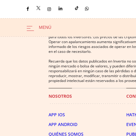
Operar con instrumentos financieros o criptomonedas
para todos los inversores. Los precios de las cript
Operar con apalancamiento aumenta significativamen
informado de los riesgos asociados de operar en los
en el caso de necesitarlo.
Recuerda que los datos publicados en Invertia no s
ningún mercado o bolsa de valores, y pueden diferir
responsabilizará en ningún caso de las pérdidas o d
reproducir, mostrar, modificar, transmitir o distrib
propiedad intelectual están reservados a los provee
NOSOTROS
CON
APP IOS
HAT
APP ANDROID
EVE
QUIÉNES SOMOS
PUB