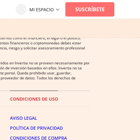
ersión, y puede ser una actividad no recomendada
nos como el financiero, el legal o el político.
mentos financieros o criptomonedas debes estar
cia, riesgo y solicitar asesoramiento profesional
enidos en Invertia no se proveen necesariamente por
n de inversión basados en ellos. Invertia no se
te portal. Queda prohibido usar, guardar,
del proveedor de datos. Todos los derechos de
CONDICIONES DE USO
AVISO LEGAL
POLÍTICA DE PRIVACIDAD
CONDICIONES DE COMPRA