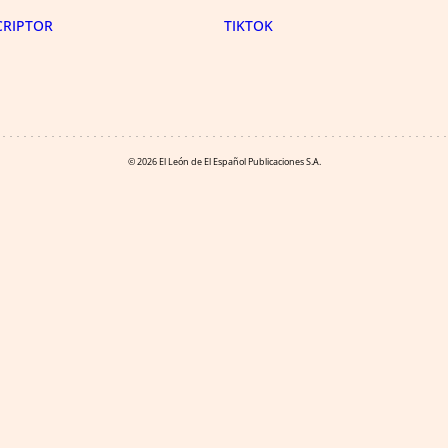
CRIPTOR
TIKTOK
© 2026 El León de El Español Publicaciones S.A.