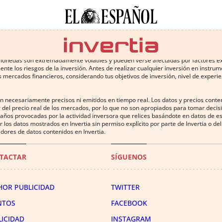
 conlleva altos riesgos, incluyendo la pérdida de parte o la totalidad de la inv
omonedas son extremadamente volátiles y pueden verse afectadas por factores exter
te los riesgos de la inversión. Antes de realizar cualquier inversión en instru
 mercados financieros, considerando tus objetivos de inversión, nivel de experien
on necesariamente precisos ni emitidos en tiempo real. Los datos y precios cont
 del precio real de los mercados, por lo que no son apropiados para tomar decisió
años provocadas por la actividad inversora que relices basándote en datos de es
uir los datos mostrados en Invertia sin permiso explícito por parte de Invertia o 
dores de datos contenidos en Invertia.
TACTAR
SÍGUENOS
HOR PUBLICIDAD
TWITTER
NTOS
FACEBOOK
LICIDAD
INSTAGRAM