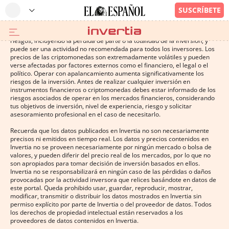
Operar con instrumentos financieros o criptomonedas conlleva altos
riesgos, incluyendo la pérdida de parte o la totalidad de la inversión, y
puede ser una actividad no recomendada para todos los inversores. Los
precios de las criptomonedas son extremadamente volátiles y pueden
verse afectadas por factores externos como el financiero, el legal o el
político. Operar con apalancamiento aumenta significativamente los
riesgos de la inversión. Antes de realizar cualquier inversión en
instrumentos financieros o criptomonedas debes estar informado de los
riesgos asociados de operar en los mercados financieros, considerando
tus objetivos de inversión, nivel de experiencia, riesgo y solicitar
asesoramiento profesional en el caso de necesitarlo.
Recuerda que los datos publicados en Invertia no son necesariamente
precisos ni emitidos en tiempo real. Los datos y precios contenidos en
Invertia no se proveen necesariamente por ningún mercado o bolsa de
valores, y pueden diferir del precio real de los mercados, por lo que no
son apropiados para tomar decisión de inversión basados en ellos.
Invertia no se responsabilizará en ningún caso de las pérdidas o daños
provocadas por la actividad inversora que relices basándote en datos de
este portal. Queda prohibido usar, guardar, reproducir, mostrar,
modificar, transmitir o distribuir los datos mostrados en Invertia sin
permiso explícito por parte de Invertia o del proveedor de datos. Todos
los derechos de propiedad intelectual están reservados a los
proveedores de datos contenidos en Invertia.