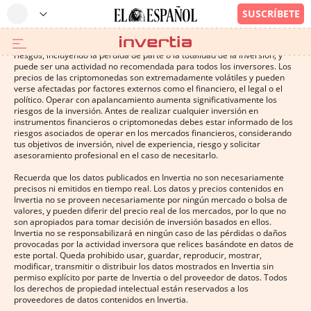
Operar con instrumentos financieros o criptomonedas conlleva altos
riesgos, incluyendo la pérdida de parte o la totalidad de la inversión, y
puede ser una actividad no recomendada para todos los inversores. Los
precios de las criptomonedas son extremadamente volátiles y pueden
verse afectadas por factores externos como el financiero, el legal o el
político. Operar con apalancamiento aumenta significativamente los
riesgos de la inversión. Antes de realizar cualquier inversión en
instrumentos financieros o criptomonedas debes estar informado de los
riesgos asociados de operar en los mercados financieros, considerando
tus objetivos de inversión, nivel de experiencia, riesgo y solicitar
asesoramiento profesional en el caso de necesitarlo.
Recuerda que los datos publicados en Invertia no son necesariamente
precisos ni emitidos en tiempo real. Los datos y precios contenidos en
Invertia no se proveen necesariamente por ningún mercado o bolsa de
valores, y pueden diferir del precio real de los mercados, por lo que no
son apropiados para tomar decisión de inversión basados en ellos.
Invertia no se responsabilizará en ningún caso de las pérdidas o daños
provocadas por la actividad inversora que relices basándote en datos de
este portal. Queda prohibido usar, guardar, reproducir, mostrar,
modificar, transmitir o distribuir los datos mostrados en Invertia sin
permiso explícito por parte de Invertia o del proveedor de datos. Todos
los derechos de propiedad intelectual están reservados a los
proveedores de datos contenidos en Invertia.