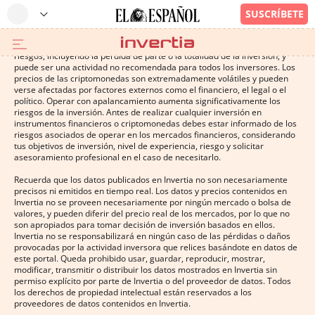
Operar con instrumentos financieros o criptomonedas conlleva altos
riesgos, incluyendo la pérdida de parte o la totalidad de la inversión, y
puede ser una actividad no recomendada para todos los inversores. Los
precios de las criptomonedas son extremadamente volátiles y pueden
verse afectadas por factores externos como el financiero, el legal o el
político. Operar con apalancamiento aumenta significativamente los
riesgos de la inversión. Antes de realizar cualquier inversión en
instrumentos financieros o criptomonedas debes estar informado de los
riesgos asociados de operar en los mercados financieros, considerando
tus objetivos de inversión, nivel de experiencia, riesgo y solicitar
asesoramiento profesional en el caso de necesitarlo.
Recuerda que los datos publicados en Invertia no son necesariamente
precisos ni emitidos en tiempo real. Los datos y precios contenidos en
Invertia no se proveen necesariamente por ningún mercado o bolsa de
valores, y pueden diferir del precio real de los mercados, por lo que no
son apropiados para tomar decisión de inversión basados en ellos.
Invertia no se responsabilizará en ningún caso de las pérdidas o daños
provocadas por la actividad inversora que relices basándote en datos de
este portal. Queda prohibido usar, guardar, reproducir, mostrar,
modificar, transmitir o distribuir los datos mostrados en Invertia sin
permiso explícito por parte de Invertia o del proveedor de datos. Todos
los derechos de propiedad intelectual están reservados a los
proveedores de datos contenidos en Invertia.