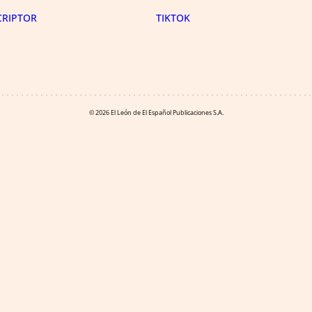
CRIPTOR
TIKTOK
© 2026 El León de El Español Publicaciones S.A.