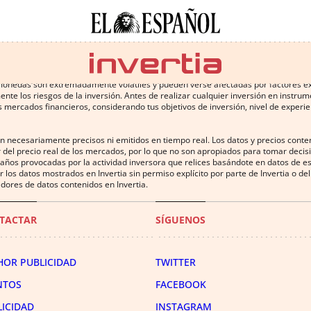
 conlleva altos riesgos, incluyendo la pérdida de parte o la totalidad de la inv
omonedas son extremadamente volátiles y pueden verse afectadas por factores exter
te los riesgos de la inversión. Antes de realizar cualquier inversión en instru
 mercados financieros, considerando tus objetivos de inversión, nivel de experien
on necesariamente precisos ni emitidos en tiempo real. Los datos y precios cont
 del precio real de los mercados, por lo que no son apropiados para tomar decisió
años provocadas por la actividad inversora que relices basándote en datos de es
uir los datos mostrados en Invertia sin permiso explícito por parte de Invertia o 
dores de datos contenidos en Invertia.
TACTAR
SÍGUENOS
HOR PUBLICIDAD
TWITTER
NTOS
FACEBOOK
LICIDAD
INSTAGRAM