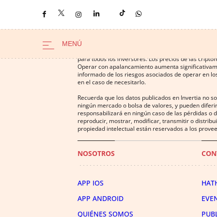
Operar con instrumentos financieros o criptomonedas
para todos los inversores. Los precios de las cript
Operar con apalancamiento aumenta significativamen
informado de los riesgos asociados de operar en los
en el caso de necesitarlo.
Recuerda que los datos publicados en Invertia no s
ningún mercado o bolsa de valores, y pueden diferir
responsabilizará en ningún caso de las pérdidas o d
reproducir, mostrar, modificar, transmitir o distrib
propiedad intelectual están reservados a los provee
NOSOTROS
CON
APP IOS
HAT
APP ANDROID
EVE
QUIÉNES SOMOS
PUB