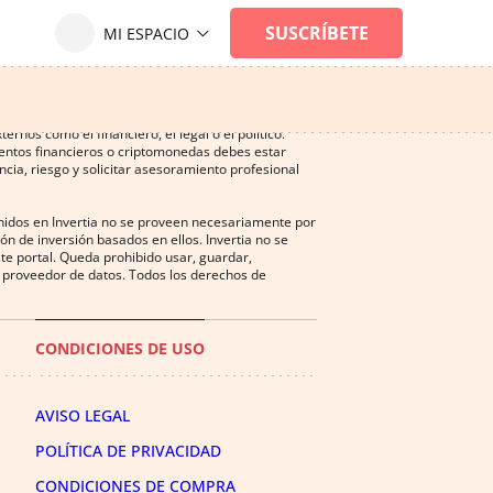
ersión, y puede ser una actividad no recomendada
nos como el financiero, el legal o el político.
mentos financieros o criptomonedas debes estar
cia, riesgo y solicitar asesoramiento profesional
enidos en Invertia no se proveen necesariamente por
n de inversión basados en ellos. Invertia no se
te portal. Queda prohibido usar, guardar,
del proveedor de datos. Todos los derechos de
CONDICIONES DE USO
AVISO LEGAL
POLÍTICA DE PRIVACIDAD
CONDICIONES DE COMPRA