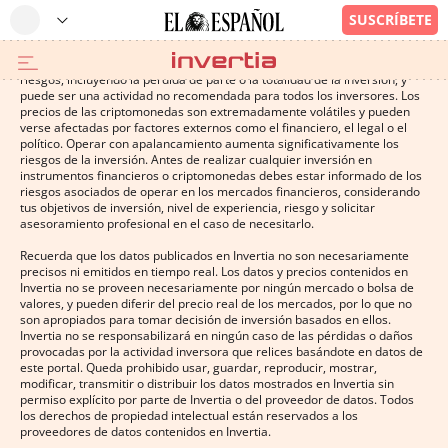
Operar con instrumentos financieros o criptomonedas conlleva altos
riesgos, incluyendo la pérdida de parte o la totalidad de la inversión, y
puede ser una actividad no recomendada para todos los inversores. Los
precios de las criptomonedas son extremadamente volátiles y pueden
verse afectadas por factores externos como el financiero, el legal o el
político. Operar con apalancamiento aumenta significativamente los
riesgos de la inversión. Antes de realizar cualquier inversión en
instrumentos financieros o criptomonedas debes estar informado de los
riesgos asociados de operar en los mercados financieros, considerando
tus objetivos de inversión, nivel de experiencia, riesgo y solicitar
asesoramiento profesional en el caso de necesitarlo.
Recuerda que los datos publicados en Invertia no son necesariamente
precisos ni emitidos en tiempo real. Los datos y precios contenidos en
Invertia no se proveen necesariamente por ningún mercado o bolsa de
valores, y pueden diferir del precio real de los mercados, por lo que no
son apropiados para tomar decisión de inversión basados en ellos.
Invertia no se responsabilizará en ningún caso de las pérdidas o daños
provocadas por la actividad inversora que relices basándote en datos de
este portal. Queda prohibido usar, guardar, reproducir, mostrar,
modificar, transmitir o distribuir los datos mostrados en Invertia sin
permiso explícito por parte de Invertia o del proveedor de datos. Todos
los derechos de propiedad intelectual están reservados a los
proveedores de datos contenidos en Invertia.