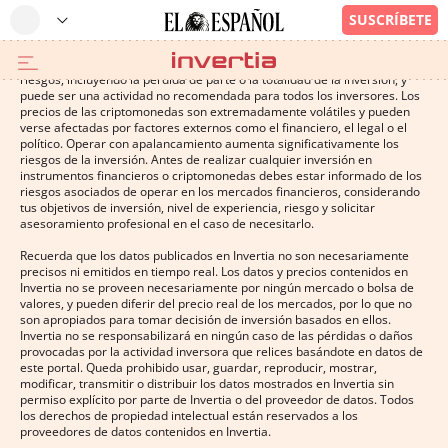
Operar con instrumentos financieros o criptomonedas conlleva altos
riesgos, incluyendo la pérdida de parte o la totalidad de la inversión, y
puede ser una actividad no recomendada para todos los inversores. Los
precios de las criptomonedas son extremadamente volátiles y pueden
verse afectadas por factores externos como el financiero, el legal o el
político. Operar con apalancamiento aumenta significativamente los
riesgos de la inversión. Antes de realizar cualquier inversión en
instrumentos financieros o criptomonedas debes estar informado de los
riesgos asociados de operar en los mercados financieros, considerando
tus objetivos de inversión, nivel de experiencia, riesgo y solicitar
asesoramiento profesional en el caso de necesitarlo.
Recuerda que los datos publicados en Invertia no son necesariamente
precisos ni emitidos en tiempo real. Los datos y precios contenidos en
Invertia no se proveen necesariamente por ningún mercado o bolsa de
valores, y pueden diferir del precio real de los mercados, por lo que no
son apropiados para tomar decisión de inversión basados en ellos.
Invertia no se responsabilizará en ningún caso de las pérdidas o daños
provocadas por la actividad inversora que relices basándote en datos de
este portal. Queda prohibido usar, guardar, reproducir, mostrar,
modificar, transmitir o distribuir los datos mostrados en Invertia sin
permiso explícito por parte de Invertia o del proveedor de datos. Todos
los derechos de propiedad intelectual están reservados a los
proveedores de datos contenidos en Invertia.