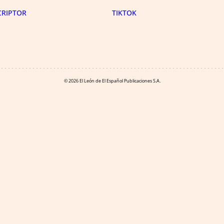
CRIPTOR
TIKTOK
© 2026 El León de El Español Publicaciones S.A.