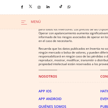
Operar con instrumentos financieros o criptomonedas
para todos los inversores. Los precios de las cript
Operar con apalancamiento aumenta significativamen
informado de los riesgos asociados de operar en los
en el caso de necesitarlo.
Recuerda que los datos publicados en Invertia no s
ningún mercado o bolsa de valores, y pueden diferir
responsabilizará en ningún caso de las pérdidas o d
reproducir, mostrar, modificar, transmitir o distrib
propiedad intelectual están reservados a los provee
NOSOTROS
CON
APP IOS
HAT
APP ANDROID
EVE
QUIÉNES SOMOS
PUB