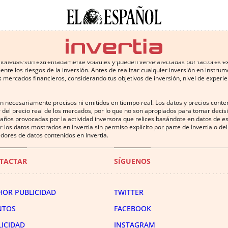
 conlleva altos riesgos, incluyendo la pérdida de parte o la totalidad de la inv
omonedas son extremadamente volátiles y pueden verse afectadas por factores exter
te los riesgos de la inversión. Antes de realizar cualquier inversión en instru
 mercados financieros, considerando tus objetivos de inversión, nivel de experien
on necesariamente precisos ni emitidos en tiempo real. Los datos y precios cont
 del precio real de los mercados, por lo que no son apropiados para tomar decisió
años provocadas por la actividad inversora que relices basándote en datos de es
uir los datos mostrados en Invertia sin permiso explícito por parte de Invertia o 
dores de datos contenidos en Invertia.
TACTAR
SÍGUENOS
HOR PUBLICIDAD
TWITTER
NTOS
FACEBOOK
LICIDAD
INSTAGRAM