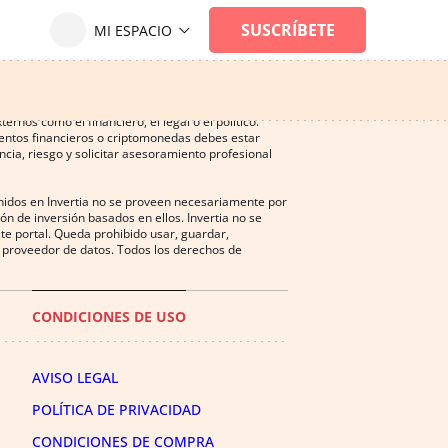
ersión, y puede ser una actividad no recomendada
nos como el financiero, el legal o el político.
mentos financieros o criptomonedas debes estar
cia, riesgo y solicitar asesoramiento profesional
enidos en Invertia no se proveen necesariamente por
n de inversión basados en ellos. Invertia no se
te portal. Queda prohibido usar, guardar,
del proveedor de datos. Todos los derechos de
CONDICIONES DE USO
AVISO LEGAL
POLÍTICA DE PRIVACIDAD
CONDICIONES DE COMPRA