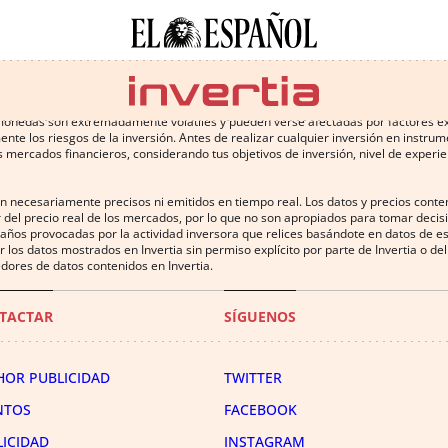
 conlleva altos riesgos, incluyendo la pérdida de parte o la totalidad de la inv
omonedas son extremadamente volátiles y pueden verse afectadas por factores exter
te los riesgos de la inversión. Antes de realizar cualquier inversión en instru
 mercados financieros, considerando tus objetivos de inversión, nivel de experien
on necesariamente precisos ni emitidos en tiempo real. Los datos y precios cont
 del precio real de los mercados, por lo que no son apropiados para tomar decisió
años provocadas por la actividad inversora que relices basándote en datos de es
uir los datos mostrados en Invertia sin permiso explícito por parte de Invertia o 
dores de datos contenidos en Invertia.
TACTAR
SÍGUENOS
HOR PUBLICIDAD
TWITTER
NTOS
FACEBOOK
LICIDAD
INSTAGRAM