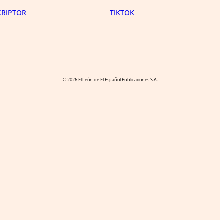
CRIPTOR
TIKTOK
© 2026 El León de El Español Publicaciones S.A.