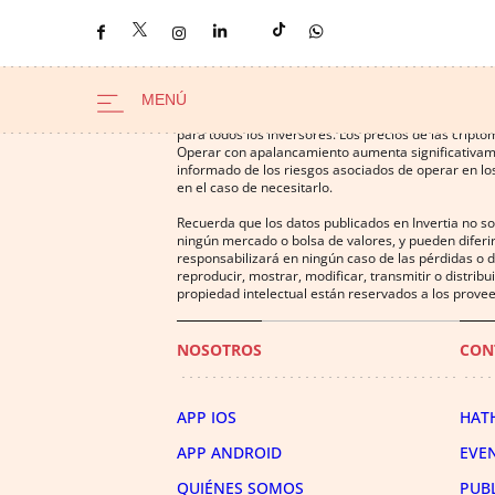
Operar con instrumentos financieros o criptomonedas
para todos los inversores. Los precios de las cript
Operar con apalancamiento aumenta significativamen
informado de los riesgos asociados de operar en los
en el caso de necesitarlo.
Recuerda que los datos publicados en Invertia no s
ningún mercado o bolsa de valores, y pueden diferir
responsabilizará en ningún caso de las pérdidas o d
reproducir, mostrar, modificar, transmitir o distrib
propiedad intelectual están reservados a los provee
NOSOTROS
CON
APP IOS
HAT
APP ANDROID
EVE
QUIÉNES SOMOS
PUB