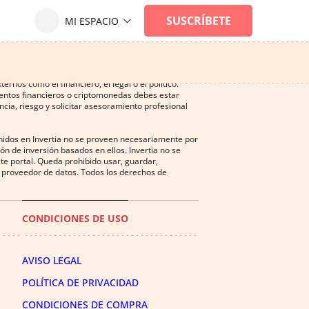
ersión, y puede ser una actividad no recomendada
nos como el financiero, el legal o el político.
mentos financieros o criptomonedas debes estar
cia, riesgo y solicitar asesoramiento profesional
enidos en Invertia no se proveen necesariamente por
n de inversión basados en ellos. Invertia no se
te portal. Queda prohibido usar, guardar,
del proveedor de datos. Todos los derechos de
CONDICIONES DE USO
AVISO LEGAL
POLÍTICA DE PRIVACIDAD
CONDICIONES DE COMPRA