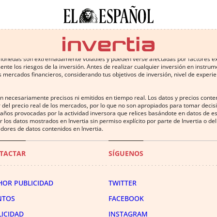
 conlleva altos riesgos, incluyendo la pérdida de parte o la totalidad de la inv
omonedas son extremadamente volátiles y pueden verse afectadas por factores exter
te los riesgos de la inversión. Antes de realizar cualquier inversión en instru
 mercados financieros, considerando tus objetivos de inversión, nivel de experien
on necesariamente precisos ni emitidos en tiempo real. Los datos y precios cont
 del precio real de los mercados, por lo que no son apropiados para tomar decisió
años provocadas por la actividad inversora que relices basándote en datos de es
uir los datos mostrados en Invertia sin permiso explícito por parte de Invertia o 
dores de datos contenidos en Invertia.
TACTAR
SÍGUENOS
HOR PUBLICIDAD
TWITTER
NTOS
FACEBOOK
LICIDAD
INSTAGRAM