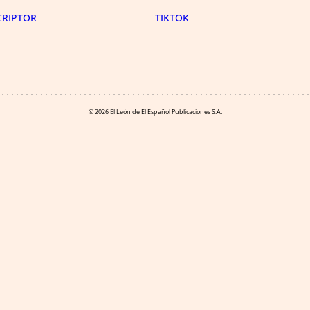
CRIPTOR
TIKTOK
© 2026 El León de El Español Publicaciones S.A.