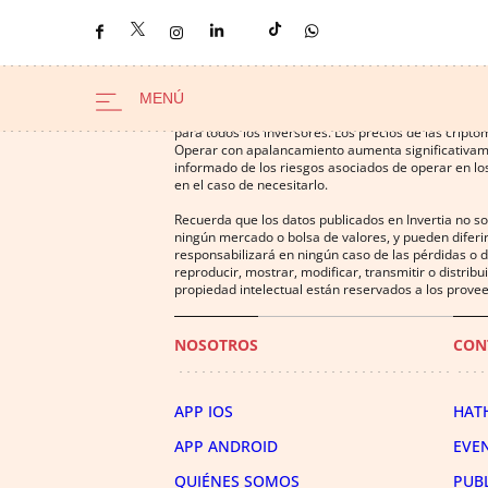
Operar con instrumentos financieros o criptomonedas
para todos los inversores. Los precios de las cript
Operar con apalancamiento aumenta significativamen
informado de los riesgos asociados de operar en los
en el caso de necesitarlo.
Recuerda que los datos publicados en Invertia no s
ningún mercado o bolsa de valores, y pueden diferir
responsabilizará en ningún caso de las pérdidas o d
reproducir, mostrar, modificar, transmitir o distrib
propiedad intelectual están reservados a los provee
NOSOTROS
CON
APP IOS
HAT
APP ANDROID
EVE
QUIÉNES SOMOS
PUB