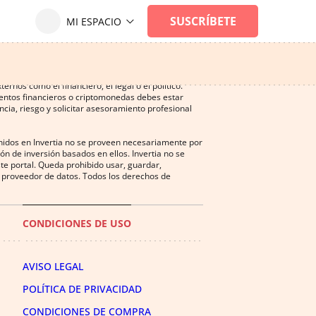
ersión, y puede ser una actividad no recomendada
nos como el financiero, el legal o el político.
mentos financieros o criptomonedas debes estar
cia, riesgo y solicitar asesoramiento profesional
enidos en Invertia no se proveen necesariamente por
n de inversión basados en ellos. Invertia no se
te portal. Queda prohibido usar, guardar,
del proveedor de datos. Todos los derechos de
CONDICIONES DE USO
AVISO LEGAL
POLÍTICA DE PRIVACIDAD
CONDICIONES DE COMPRA