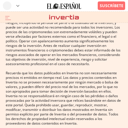
Operar con instrumentos financieros o criptomonedas conlleva altos
riesgos, incluyendo la pérdida de parte o la totalidad de la inversión, y
puede ser una actividad no recomendada para todos los inversores. Los
precios de las criptomonedas son extremadamente volátiles y pueden
verse afectadas por factores externos como el financiero, el legal o el
político. Operar con apalancamiento aumenta significativamente los
riesgos de la inversión. Antes de realizar cualquier inversión en
instrumentos financieros o criptomonedas debes estar informado de los
riesgos asociados de operar en los mercados financieros, considerando
tus objetivos de inversión, nivel de experiencia, riesgo y solicitar
asesoramiento profesional en el caso de necesitarlo.
Recuerda que los datos publicados en Invertia no son necesariamente
precisos ni emitidos en tiempo real. Los datos y precios contenidos en
Invertia no se proveen necesariamente por ningún mercado o bolsa de
valores, y pueden diferir del precio real de los mercados, por lo que no
son apropiados para tomar decisión de inversión basados en ellos.
Invertia no se responsabilizará en ningún caso de las pérdidas o daños
provocadas por la actividad inversora que relices basándote en datos de
este portal. Queda prohibido usar, guardar, reproducir, mostrar,
modificar, transmitir o distribuir los datos mostrados en Invertia sin
permiso explícito por parte de Invertia o del proveedor de datos. Todos
los derechos de propiedad intelectual están reservados a los
proveedores de datos contenidos en Invertia.