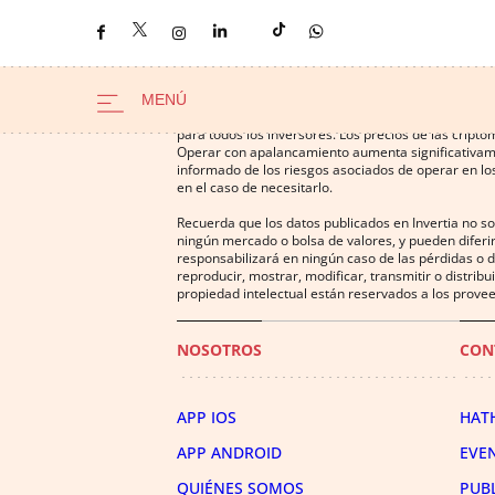
Operar con instrumentos financieros o criptomonedas
para todos los inversores. Los precios de las cript
Operar con apalancamiento aumenta significativamen
informado de los riesgos asociados de operar en los
en el caso de necesitarlo.
Recuerda que los datos publicados en Invertia no s
ningún mercado o bolsa de valores, y pueden diferir
responsabilizará en ningún caso de las pérdidas o d
reproducir, mostrar, modificar, transmitir o distrib
propiedad intelectual están reservados a los provee
NOSOTROS
CON
APP IOS
HAT
APP ANDROID
EVE
QUIÉNES SOMOS
PUB