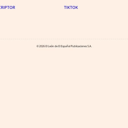
CRIPTOR
TIKTOK
© 2026 El León de El Español Publicaciones S.A.