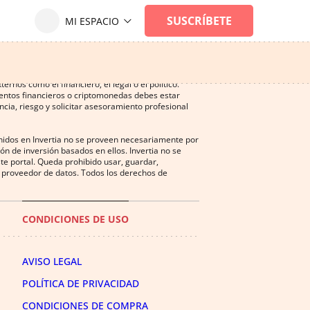
ersión, y puede ser una actividad no recomendada
nos como el financiero, el legal o el político.
mentos financieros o criptomonedas debes estar
cia, riesgo y solicitar asesoramiento profesional
enidos en Invertia no se proveen necesariamente por
n de inversión basados en ellos. Invertia no se
te portal. Queda prohibido usar, guardar,
del proveedor de datos. Todos los derechos de
CONDICIONES DE USO
AVISO LEGAL
POLÍTICA DE PRIVACIDAD
CONDICIONES DE COMPRA