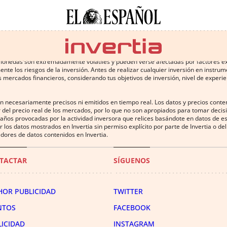
 conlleva altos riesgos, incluyendo la pérdida de parte o la totalidad de la inv
omonedas son extremadamente volátiles y pueden verse afectadas por factores exter
te los riesgos de la inversión. Antes de realizar cualquier inversión en instru
 mercados financieros, considerando tus objetivos de inversión, nivel de experien
on necesariamente precisos ni emitidos en tiempo real. Los datos y precios cont
 del precio real de los mercados, por lo que no son apropiados para tomar decisió
años provocadas por la actividad inversora que relices basándote en datos de es
uir los datos mostrados en Invertia sin permiso explícito por parte de Invertia o 
dores de datos contenidos en Invertia.
TACTAR
SÍGUENOS
HOR PUBLICIDAD
TWITTER
NTOS
FACEBOOK
LICIDAD
INSTAGRAM