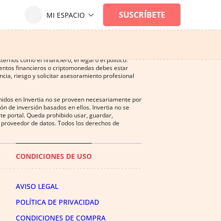
ersión, y puede ser una actividad no recomendada
nos como el financiero, el legal o el político.
mentos financieros o criptomonedas debes estar
cia, riesgo y solicitar asesoramiento profesional
enidos en Invertia no se proveen necesariamente por
n de inversión basados en ellos. Invertia no se
te portal. Queda prohibido usar, guardar,
del proveedor de datos. Todos los derechos de
CONDICIONES DE USO
AVISO LEGAL
POLÍTICA DE PRIVACIDAD
CONDICIONES DE COMPRA