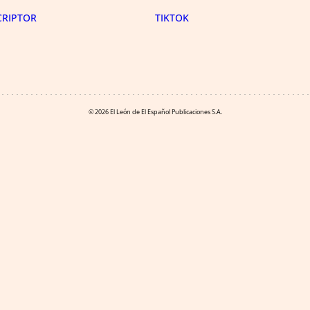
CRIPTOR
TIKTOK
© 2026 El León de El Español Publicaciones S.A.