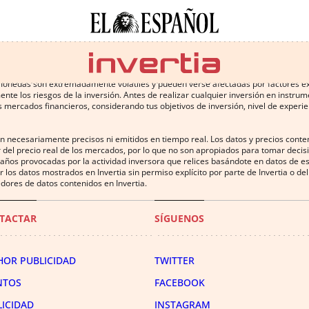
 conlleva altos riesgos, incluyendo la pérdida de parte o la totalidad de la inv
omonedas son extremadamente volátiles y pueden verse afectadas por factores exter
te los riesgos de la inversión. Antes de realizar cualquier inversión en instru
 mercados financieros, considerando tus objetivos de inversión, nivel de experien
on necesariamente precisos ni emitidos en tiempo real. Los datos y precios cont
 del precio real de los mercados, por lo que no son apropiados para tomar decisió
años provocadas por la actividad inversora que relices basándote en datos de es
uir los datos mostrados en Invertia sin permiso explícito por parte de Invertia o 
dores de datos contenidos en Invertia.
TACTAR
SÍGUENOS
HOR PUBLICIDAD
TWITTER
NTOS
FACEBOOK
LICIDAD
INSTAGRAM