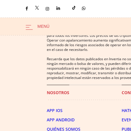
Operar con instrumentos financieros o criptomonedas
para todos los inversores. Los precios de las cript
Operar con apalancamiento aumenta significativamen
informado de los riesgos asociados de operar en los
en el caso de necesitarlo.
Recuerda que los datos publicados en Invertia no s
ningún mercado o bolsa de valores, y pueden diferir
responsabilizará en ningún caso de las pérdidas o d
reproducir, mostrar, modificar, transmitir o distrib
propiedad intelectual están reservados a los provee
NOSOTROS
CON
APP IOS
HAT
APP ANDROID
EVE
QUIÉNES SOMOS
PUB