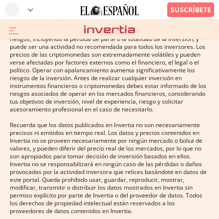
Operar con instrumentos financieros o criptomonedas conlleva altos
riesgos, incluyendo la pérdida de parte o la totalidad de la inversión, y
puede ser una actividad no recomendada para todos los inversores. Los
precios de las criptomonedas son extremadamente volátiles y pueden
verse afectadas por factores externos como el financiero, el legal o el
político. Operar con apalancamiento aumenta significativamente los
riesgos de la inversión. Antes de realizar cualquier inversión en
instrumentos financieros o criptomonedas debes estar informado de los
riesgos asociados de operar en los mercados financieros, considerando
tus objetivos de inversión, nivel de experiencia, riesgo y solicitar
asesoramiento profesional en el caso de necesitarlo.
Recuerda que los datos publicados en Invertia no son necesariamente
precisos ni emitidos en tiempo real. Los datos y precios contenidos en
Invertia no se proveen necesariamente por ningún mercado o bolsa de
valores, y pueden diferir del precio real de los mercados, por lo que no
son apropiados para tomar decisión de inversión basados en ellos.
Invertia no se responsabilizará en ningún caso de las pérdidas o daños
provocadas por la actividad inversora que relices basándote en datos de
este portal. Queda prohibido usar, guardar, reproducir, mostrar,
modificar, transmitir o distribuir los datos mostrados en Invertia sin
permiso explícito por parte de Invertia o del proveedor de datos. Todos
los derechos de propiedad intelectual están reservados a los
proveedores de datos contenidos en Invertia.