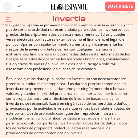
Operar con instrumentos financieros o criptomonedas conlleva altos
riesgos, incluyendo la pérdida de parte o la totalidad de la inversión, y
puede ser una actividad no recomendada para todos los inversores. Los
precios de las criptomonedas son extremadamente volátiles y pueden
verse afectadas por factores externos como el financiero, el legal o el
político. Operar con apalancamiento aumenta significativamente los
riesgos de la inversión. Antes de realizar cualquier inversión en
instrumentos financieros o criptomonedas debes estar informado de los
riesgos asociados de operar en los mercados financieros, considerando
tus objetivos de inversión, nivel de experiencia, riesgo y solicitar
asesoramiento profesional en el caso de necesitarlo.
Recuerda que los datos publicados en Invertia no son necesariamente
precisos ni emitidos en tiempo real. Los datos y precios contenidos en
Invertia no se proveen necesariamente por ningún mercado o bolsa de
valores, y pueden diferir del precio real de los mercados, por lo que no
son apropiados para tomar decisión de inversión basados en ellos.
Invertia no se responsabilizará en ningún caso de las pérdidas o daños
provocadas por la actividad inversora que relices basándote en datos de
este portal. Queda prohibido usar, guardar, reproducir, mostrar,
modificar, transmitir o distribuir los datos mostrados en Invertia sin
permiso explícito por parte de Invertia o del proveedor de datos. Todos
los derechos de propiedad intelectual están reservados a los
proveedores de datos contenidos en Invertia.