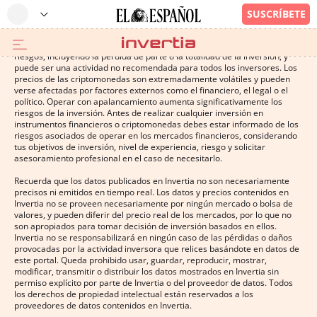
Operar con instrumentos financieros o criptomonedas conlleva altos
riesgos, incluyendo la pérdida de parte o la totalidad de la inversión, y
puede ser una actividad no recomendada para todos los inversores. Los
precios de las criptomonedas son extremadamente volátiles y pueden
verse afectadas por factores externos como el financiero, el legal o el
político. Operar con apalancamiento aumenta significativamente los
riesgos de la inversión. Antes de realizar cualquier inversión en
instrumentos financieros o criptomonedas debes estar informado de los
riesgos asociados de operar en los mercados financieros, considerando
tus objetivos de inversión, nivel de experiencia, riesgo y solicitar
asesoramiento profesional en el caso de necesitarlo.
Recuerda que los datos publicados en Invertia no son necesariamente
precisos ni emitidos en tiempo real. Los datos y precios contenidos en
Invertia no se proveen necesariamente por ningún mercado o bolsa de
valores, y pueden diferir del precio real de los mercados, por lo que no
son apropiados para tomar decisión de inversión basados en ellos.
Invertia no se responsabilizará en ningún caso de las pérdidas o daños
provocadas por la actividad inversora que relices basándote en datos de
este portal. Queda prohibido usar, guardar, reproducir, mostrar,
modificar, transmitir o distribuir los datos mostrados en Invertia sin
permiso explícito por parte de Invertia o del proveedor de datos. Todos
los derechos de propiedad intelectual están reservados a los
proveedores de datos contenidos en Invertia.