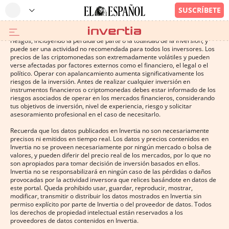
Operar con instrumentos financieros o criptomonedas conlleva altos
riesgos, incluyendo la pérdida de parte o la totalidad de la inversión, y
puede ser una actividad no recomendada para todos los inversores. Los
precios de las criptomonedas son extremadamente volátiles y pueden
verse afectadas por factores externos como el financiero, el legal o el
político. Operar con apalancamiento aumenta significativamente los
riesgos de la inversión. Antes de realizar cualquier inversión en
instrumentos financieros o criptomonedas debes estar informado de los
riesgos asociados de operar en los mercados financieros, considerando
tus objetivos de inversión, nivel de experiencia, riesgo y solicitar
asesoramiento profesional en el caso de necesitarlo.
Recuerda que los datos publicados en Invertia no son necesariamente
precisos ni emitidos en tiempo real. Los datos y precios contenidos en
Invertia no se proveen necesariamente por ningún mercado o bolsa de
valores, y pueden diferir del precio real de los mercados, por lo que no
son apropiados para tomar decisión de inversión basados en ellos.
Invertia no se responsabilizará en ningún caso de las pérdidas o daños
provocadas por la actividad inversora que relices basándote en datos de
este portal. Queda prohibido usar, guardar, reproducir, mostrar,
modificar, transmitir o distribuir los datos mostrados en Invertia sin
permiso explícito por parte de Invertia o del proveedor de datos. Todos
los derechos de propiedad intelectual están reservados a los
proveedores de datos contenidos en Invertia.