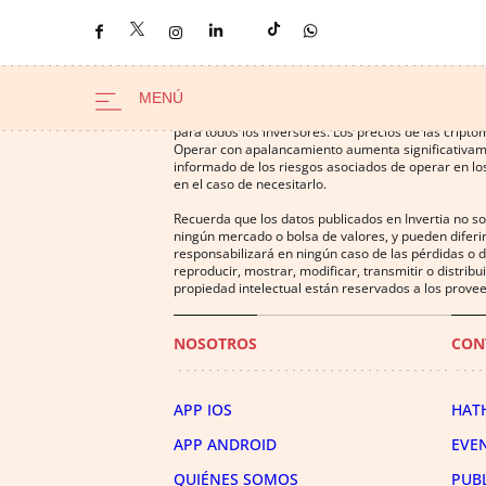
Operar con instrumentos financieros o criptomonedas
para todos los inversores. Los precios de las cript
Operar con apalancamiento aumenta significativamen
informado de los riesgos asociados de operar en los
en el caso de necesitarlo.
Recuerda que los datos publicados en Invertia no s
ningún mercado o bolsa de valores, y pueden diferir
responsabilizará en ningún caso de las pérdidas o d
reproducir, mostrar, modificar, transmitir o distrib
propiedad intelectual están reservados a los provee
NOSOTROS
CON
APP IOS
HAT
APP ANDROID
EVE
QUIÉNES SOMOS
PUB