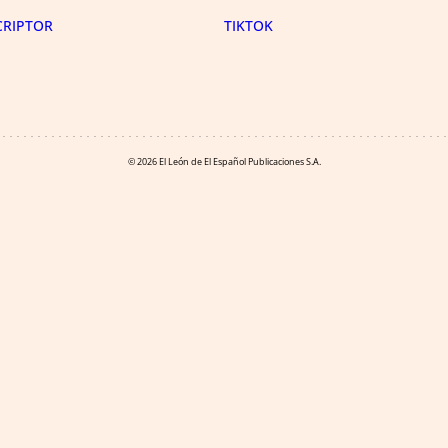
CRIPTOR
TIKTOK
© 2026 El León de El Español Publicaciones S.A.