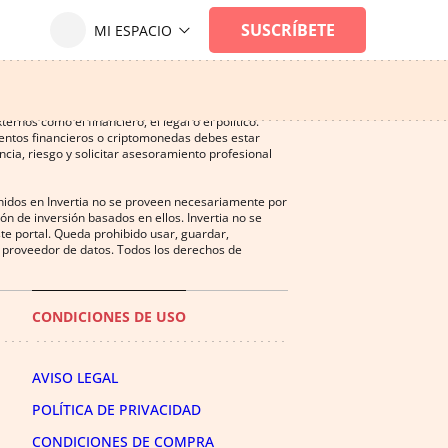
ersión, y puede ser una actividad no recomendada
nos como el financiero, el legal o el político.
mentos financieros o criptomonedas debes estar
cia, riesgo y solicitar asesoramiento profesional
enidos en Invertia no se proveen necesariamente por
n de inversión basados en ellos. Invertia no se
te portal. Queda prohibido usar, guardar,
del proveedor de datos. Todos los derechos de
CONDICIONES DE USO
AVISO LEGAL
POLÍTICA DE PRIVACIDAD
CONDICIONES DE COMPRA