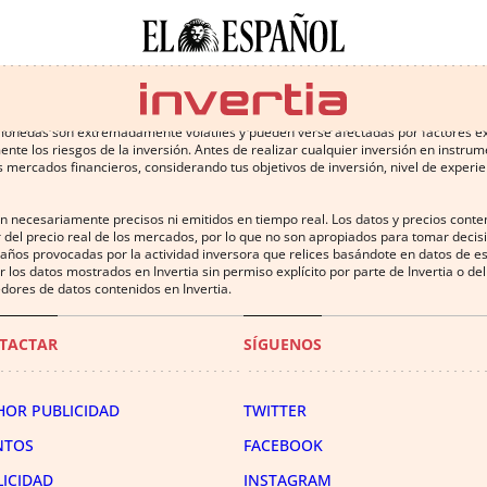
 conlleva altos riesgos, incluyendo la pérdida de parte o la totalidad de la inv
omonedas son extremadamente volátiles y pueden verse afectadas por factores exter
te los riesgos de la inversión. Antes de realizar cualquier inversión en instru
 mercados financieros, considerando tus objetivos de inversión, nivel de experien
on necesariamente precisos ni emitidos en tiempo real. Los datos y precios cont
 del precio real de los mercados, por lo que no son apropiados para tomar decisió
años provocadas por la actividad inversora que relices basándote en datos de es
uir los datos mostrados en Invertia sin permiso explícito por parte de Invertia o 
dores de datos contenidos en Invertia.
TACTAR
SÍGUENOS
HOR PUBLICIDAD
TWITTER
NTOS
FACEBOOK
LICIDAD
INSTAGRAM