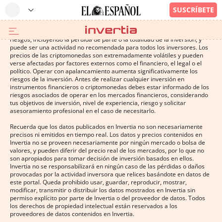
Operar con instrumentos financieros o criptomonedas conlleva altos
riesgos, incluyendo la pérdida de parte o la totalidad de la inversión, y
puede ser una actividad no recomendada para todos los inversores. Los
precios de las criptomonedas son extremadamente volátiles y pueden
verse afectadas por factores externos como el financiero, el legal o el
político. Operar con apalancamiento aumenta significativamente los
riesgos de la inversión. Antes de realizar cualquier inversión en
instrumentos financieros o criptomonedas debes estar informado de los
riesgos asociados de operar en los mercados financieros, considerando
tus objetivos de inversión, nivel de experiencia, riesgo y solicitar
asesoramiento profesional en el caso de necesitarlo.
Recuerda que los datos publicados en Invertia no son necesariamente
precisos ni emitidos en tiempo real. Los datos y precios contenidos en
Invertia no se proveen necesariamente por ningún mercado o bolsa de
valores, y pueden diferir del precio real de los mercados, por lo que no
son apropiados para tomar decisión de inversión basados en ellos.
Invertia no se responsabilizará en ningún caso de las pérdidas o daños
provocadas por la actividad inversora que relices basándote en datos de
este portal. Queda prohibido usar, guardar, reproducir, mostrar,
modificar, transmitir o distribuir los datos mostrados en Invertia sin
permiso explícito por parte de Invertia o del proveedor de datos. Todos
los derechos de propiedad intelectual están reservados a los
proveedores de datos contenidos en Invertia.