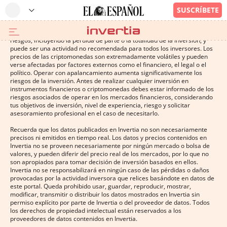
Operar con instrumentos financieros o criptomonedas conlleva altos
riesgos, incluyendo la pérdida de parte o la totalidad de la inversión, y
puede ser una actividad no recomendada para todos los inversores. Los
precios de las criptomonedas son extremadamente volátiles y pueden
verse afectadas por factores externos como el financiero, el legal o el
político. Operar con apalancamiento aumenta significativamente los
riesgos de la inversión. Antes de realizar cualquier inversión en
instrumentos financieros o criptomonedas debes estar informado de los
riesgos asociados de operar en los mercados financieros, considerando
tus objetivos de inversión, nivel de experiencia, riesgo y solicitar
asesoramiento profesional en el caso de necesitarlo.
Recuerda que los datos publicados en Invertia no son necesariamente
precisos ni emitidos en tiempo real. Los datos y precios contenidos en
Invertia no se proveen necesariamente por ningún mercado o bolsa de
valores, y pueden diferir del precio real de los mercados, por lo que no
son apropiados para tomar decisión de inversión basados en ellos.
Invertia no se responsabilizará en ningún caso de las pérdidas o daños
provocadas por la actividad inversora que relices basándote en datos de
este portal. Queda prohibido usar, guardar, reproducir, mostrar,
modificar, transmitir o distribuir los datos mostrados en Invertia sin
permiso explícito por parte de Invertia o del proveedor de datos. Todos
los derechos de propiedad intelectual están reservados a los
proveedores de datos contenidos en Invertia.