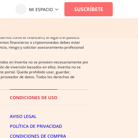
ersión, y puede ser una actividad no recomendada
nos como el financiero, el legal o el político.
mentos financieros o criptomonedas debes estar
cia, riesgo y solicitar asesoramiento profesional
enidos en Invertia no se proveen necesariamente por
n de inversión basados en ellos. Invertia no se
te portal. Queda prohibido usar, guardar,
del proveedor de datos. Todos los derechos de
CONDICIONES DE USO
AVISO LEGAL
POLÍTICA DE PRIVACIDAD
CONDICIONES DE COMPRA