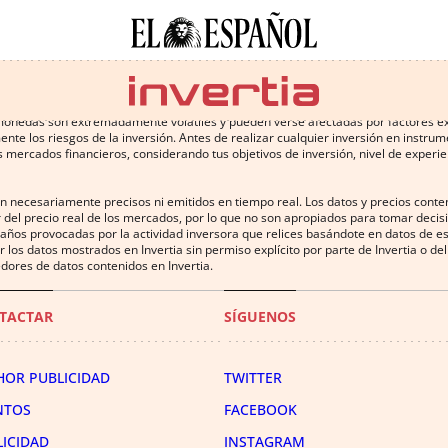
 conlleva altos riesgos, incluyendo la pérdida de parte o la totalidad de la inv
omonedas son extremadamente volátiles y pueden verse afectadas por factores exter
te los riesgos de la inversión. Antes de realizar cualquier inversión en instru
 mercados financieros, considerando tus objetivos de inversión, nivel de experien
on necesariamente precisos ni emitidos en tiempo real. Los datos y precios cont
 del precio real de los mercados, por lo que no son apropiados para tomar decisió
años provocadas por la actividad inversora que relices basándote en datos de es
uir los datos mostrados en Invertia sin permiso explícito por parte de Invertia o 
dores de datos contenidos en Invertia.
TACTAR
SÍGUENOS
HOR PUBLICIDAD
TWITTER
NTOS
FACEBOOK
LICIDAD
INSTAGRAM