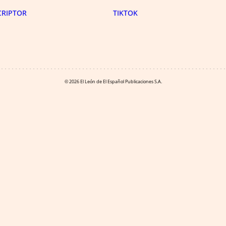
CRIPTOR
TIKTOK
© 2026 El León de El Español Publicaciones S.A.