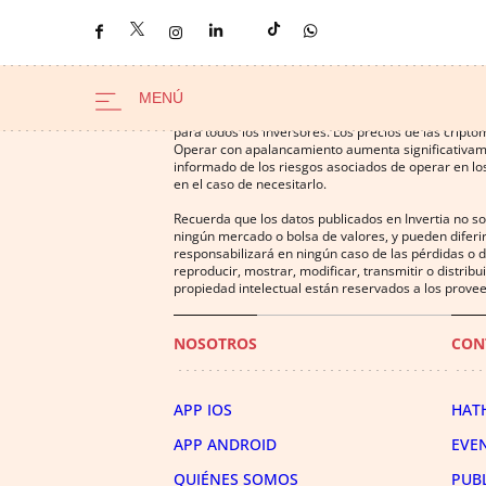
Operar con instrumentos financieros o criptomonedas
para todos los inversores. Los precios de las cript
Operar con apalancamiento aumenta significativamen
informado de los riesgos asociados de operar en los
en el caso de necesitarlo.
Recuerda que los datos publicados en Invertia no s
ningún mercado o bolsa de valores, y pueden diferir
responsabilizará en ningún caso de las pérdidas o d
reproducir, mostrar, modificar, transmitir o distrib
propiedad intelectual están reservados a los provee
NOSOTROS
CON
APP IOS
HAT
APP ANDROID
EVE
QUIÉNES SOMOS
PUB