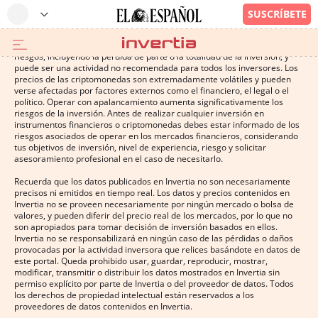
Operar con instrumentos financieros o criptomonedas conlleva altos
riesgos, incluyendo la pérdida de parte o la totalidad de la inversión, y
puede ser una actividad no recomendada para todos los inversores. Los
precios de las criptomonedas son extremadamente volátiles y pueden
verse afectadas por factores externos como el financiero, el legal o el
político. Operar con apalancamiento aumenta significativamente los
riesgos de la inversión. Antes de realizar cualquier inversión en
instrumentos financieros o criptomonedas debes estar informado de los
riesgos asociados de operar en los mercados financieros, considerando
tus objetivos de inversión, nivel de experiencia, riesgo y solicitar
asesoramiento profesional en el caso de necesitarlo.
Recuerda que los datos publicados en Invertia no son necesariamente
precisos ni emitidos en tiempo real. Los datos y precios contenidos en
Invertia no se proveen necesariamente por ningún mercado o bolsa de
valores, y pueden diferir del precio real de los mercados, por lo que no
son apropiados para tomar decisión de inversión basados en ellos.
Invertia no se responsabilizará en ningún caso de las pérdidas o daños
provocadas por la actividad inversora que relices basándote en datos de
este portal. Queda prohibido usar, guardar, reproducir, mostrar,
modificar, transmitir o distribuir los datos mostrados en Invertia sin
permiso explícito por parte de Invertia o del proveedor de datos. Todos
los derechos de propiedad intelectual están reservados a los
proveedores de datos contenidos en Invertia.