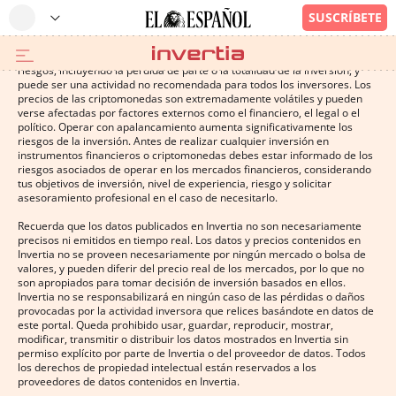
Operar con instrumentos financieros o criptomonedas conlleva altos
riesgos, incluyendo la pérdida de parte o la totalidad de la inversión, y
puede ser una actividad no recomendada para todos los inversores. Los
precios de las criptomonedas son extremadamente volátiles y pueden
verse afectadas por factores externos como el financiero, el legal o el
político. Operar con apalancamiento aumenta significativamente los
riesgos de la inversión. Antes de realizar cualquier inversión en
instrumentos financieros o criptomonedas debes estar informado de los
riesgos asociados de operar en los mercados financieros, considerando
tus objetivos de inversión, nivel de experiencia, riesgo y solicitar
asesoramiento profesional en el caso de necesitarlo.
Recuerda que los datos publicados en Invertia no son necesariamente
precisos ni emitidos en tiempo real. Los datos y precios contenidos en
Invertia no se proveen necesariamente por ningún mercado o bolsa de
valores, y pueden diferir del precio real de los mercados, por lo que no
son apropiados para tomar decisión de inversión basados en ellos.
Invertia no se responsabilizará en ningún caso de las pérdidas o daños
provocadas por la actividad inversora que relices basándote en datos de
este portal. Queda prohibido usar, guardar, reproducir, mostrar,
modificar, transmitir o distribuir los datos mostrados en Invertia sin
permiso explícito por parte de Invertia o del proveedor de datos. Todos
los derechos de propiedad intelectual están reservados a los
proveedores de datos contenidos en Invertia.