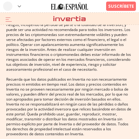
Operar con instrumentos financieros o criptomonedas conlleva altos
riesgos, incluyendo la pérdida de parte o la totalidad de la inversión, y
puede ser una actividad no recomendada para todos los inversores. Los
precios de las criptomonedas son extremadamente volátiles y pueden
verse afectadas por factores externos como el financiero, el legal o el
político. Operar con apalancamiento aumenta significativamente los
riesgos de la inversión. Antes de realizar cualquier inversión en
instrumentos financieros o criptomonedas debes estar informado de los
riesgos asociados de operar en los mercados financieros, considerando
tus objetivos de inversión, nivel de experiencia, riesgo y solicitar
asesoramiento profesional en el caso de necesitarlo.
Recuerda que los datos publicados en Invertia no son necesariamente
precisos ni emitidos en tiempo real. Los datos y precios contenidos en
Invertia no se proveen necesariamente por ningún mercado o bolsa de
valores, y pueden diferir del precio real de los mercados, por lo que no
son apropiados para tomar decisión de inversión basados en ellos.
Invertia no se responsabilizará en ningún caso de las pérdidas o daños
provocadas por la actividad inversora que relices basándote en datos de
este portal. Queda prohibido usar, guardar, reproducir, mostrar,
modificar, transmitir o distribuir los datos mostrados en Invertia sin
permiso explícito por parte de Invertia o del proveedor de datos. Todos
los derechos de propiedad intelectual están reservados a los
proveedores de datos contenidos en Invertia.