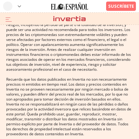
Operar con instrumentos financieros o criptomonedas conlleva altos
riesgos, incluyendo la pérdida de parte o la totalidad de la inversión, y
puede ser una actividad no recomendada para todos los inversores. Los
precios de las criptomonedas son extremadamente volátiles y pueden
verse afectadas por factores externos como el financiero, el legal o el
político. Operar con apalancamiento aumenta significativamente los
riesgos de la inversión. Antes de realizar cualquier inversión en
instrumentos financieros o criptomonedas debes estar informado de los
riesgos asociados de operar en los mercados financieros, considerando
tus objetivos de inversión, nivel de experiencia, riesgo y solicitar
asesoramiento profesional en el caso de necesitarlo.
Recuerda que los datos publicados en Invertia no son necesariamente
precisos ni emitidos en tiempo real. Los datos y precios contenidos en
Invertia no se proveen necesariamente por ningún mercado o bolsa de
valores, y pueden diferir del precio real de los mercados, por lo que no
son apropiados para tomar decisión de inversión basados en ellos.
Invertia no se responsabilizará en ningún caso de las pérdidas o daños
provocadas por la actividad inversora que relices basándote en datos de
este portal. Queda prohibido usar, guardar, reproducir, mostrar,
modificar, transmitir o distribuir los datos mostrados en Invertia sin
permiso explícito por parte de Invertia o del proveedor de datos. Todos
los derechos de propiedad intelectual están reservados a los
proveedores de datos contenidos en Invertia.