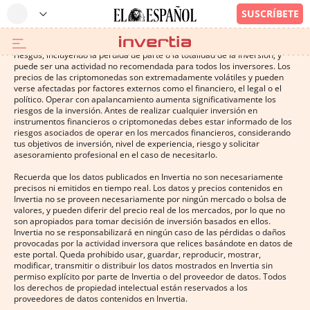
Operar con instrumentos financieros o criptomonedas conlleva altos
riesgos, incluyendo la pérdida de parte o la totalidad de la inversión, y
puede ser una actividad no recomendada para todos los inversores. Los
precios de las criptomonedas son extremadamente volátiles y pueden
verse afectadas por factores externos como el financiero, el legal o el
político. Operar con apalancamiento aumenta significativamente los
riesgos de la inversión. Antes de realizar cualquier inversión en
instrumentos financieros o criptomonedas debes estar informado de los
riesgos asociados de operar en los mercados financieros, considerando
tus objetivos de inversión, nivel de experiencia, riesgo y solicitar
asesoramiento profesional en el caso de necesitarlo.
Recuerda que los datos publicados en Invertia no son necesariamente
precisos ni emitidos en tiempo real. Los datos y precios contenidos en
Invertia no se proveen necesariamente por ningún mercado o bolsa de
valores, y pueden diferir del precio real de los mercados, por lo que no
son apropiados para tomar decisión de inversión basados en ellos.
Invertia no se responsabilizará en ningún caso de las pérdidas o daños
provocadas por la actividad inversora que relices basándote en datos de
este portal. Queda prohibido usar, guardar, reproducir, mostrar,
modificar, transmitir o distribuir los datos mostrados en Invertia sin
permiso explícito por parte de Invertia o del proveedor de datos. Todos
los derechos de propiedad intelectual están reservados a los
proveedores de datos contenidos en Invertia.